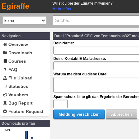
Willst du bei der Egiraffe mitwirken?
Egiraffe
Mehr Infos
Navigation
Datei "Protokol6.GEt" von "emanuelson32" me
Dein Name:
Overview
Downloads
Deine Kontakt E-Mailadresse:
Courses
FAQ
Warum meldest du diese Datei:
File Upload
Statistics
Vouchers
Spamschutz, bitte gib das Ergebnis der Berechn
Bug Report
Feature Request
Downloads pro Tag
143