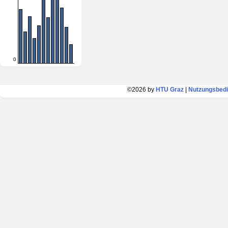
0
©2026 by
HTU Graz
|
Nutzungsbed