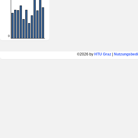
0
©2026 by
HTU Graz
|
Nutzungsbed