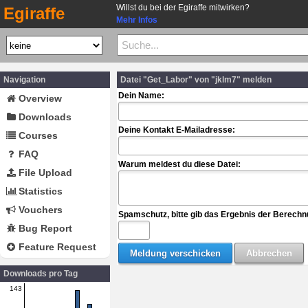
Willst du bei der Egiraffe mitwirken?
Egiraffe
Mehr Infos
Navigation
Datei "Get_Labor" von "jklm7" melden
Dein Name:
Overview
Downloads
Deine Kontakt E-Mailadresse:
Courses
FAQ
Warum meldest du diese Datei:
File Upload
Statistics
Vouchers
Spamschutz, bitte gib das Ergebnis der Berechn
Bug Report
Feature Request
Downloads pro Tag
143