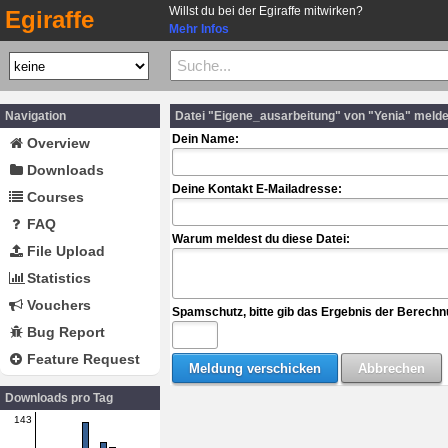
Willst du bei der Egiraffe mitwirken?
Egiraffe
Mehr Infos
Navigation
Datei "Eigene_ausarbeitung" von "Yenia" meld
Dein Name:
Overview
Downloads
Deine Kontakt E-Mailadresse:
Courses
FAQ
Warum meldest du diese Datei:
File Upload
Statistics
Vouchers
Spamschutz, bitte gib das Ergebnis der Berechn
Bug Report
Feature Request
Downloads pro Tag
143