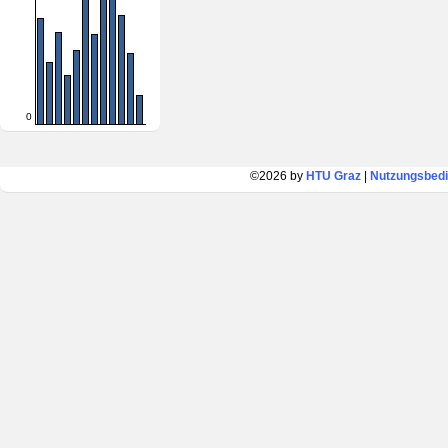
0
©2026 by
HTU Graz
|
Nutzungsbed