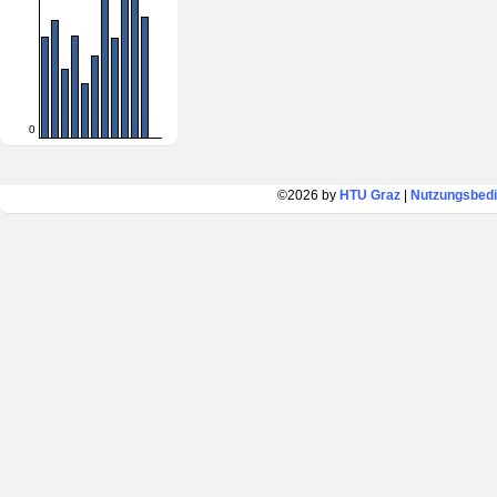
0
©2026 by
HTU Graz
|
Nutzungsbed