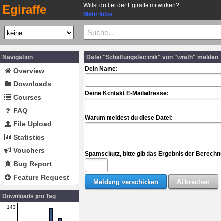
Willst du bei der Egiraffe mitwirken?
Egiraffe
Mehr Infos
Navigation
Datei "Schaltungstechnik" von "wrath" melden
Dein Name:
Overview
Downloads
Deine Kontakt E-Mailadresse:
Courses
FAQ
Warum meldest du diese Datei:
File Upload
Statistics
Vouchers
Spamschutz, bitte gib das Ergebnis der Berechn
Bug Report
Feature Request
Downloads pro Tag
143