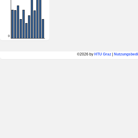
0
©2026 by
HTU Graz
|
Nutzungsbed