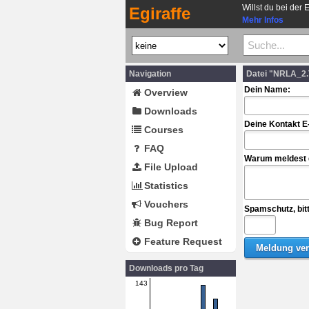
Willst du bei der 
Egiraffe
Mehr Infos
Navigation
Datei "NRLA_2.
Dein Name:
Overview
Downloads
Deine Kontakt E
Courses
FAQ
Warum meldest d
File Upload
Statistics
Vouchers
Spamschutz, bit
Bug Report
Feature Request
Downloads pro Tag
143