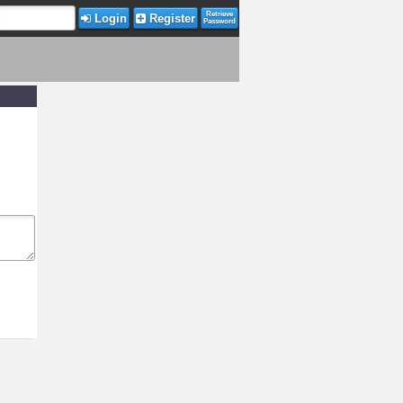
Retrieve
Login
Register
Password