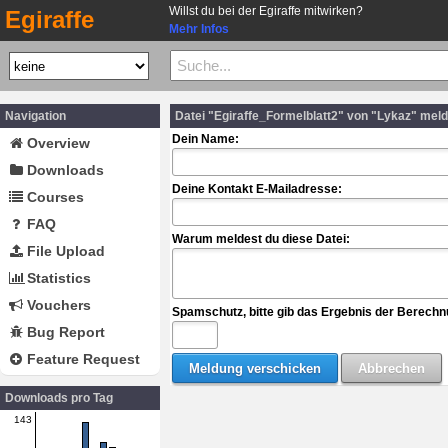
Willst du bei der Egiraffe mitwirken?
Egiraffe
Mehr Infos
Navigation
Datei "Egiraffe_Formelblatt2" von "Lykaz" mel
Dein Name:
Overview
Downloads
Deine Kontakt E-Mailadresse:
Courses
FAQ
Warum meldest du diese Datei:
File Upload
Statistics
Vouchers
Spamschutz, bitte gib das Ergebnis der Berechn
Bug Report
Feature Request
Downloads pro Tag
143