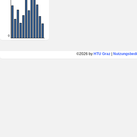
0
©2026 by
HTU Graz
|
Nutzungsbed