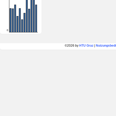
0
©2026 by
HTU Graz
|
Nutzungsbed