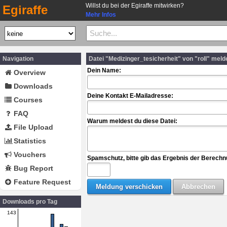
Willst du bei der Egiraffe mitwirken?
Egiraffe
Mehr Infos
Navigation
Datei "Medizinger_tesicherheit" von "roll" meld
Dein Name:
Overview
Downloads
Deine Kontakt E-Mailadresse:
Courses
FAQ
Warum meldest du diese Datei:
File Upload
Statistics
Vouchers
Spamschutz, bitte gib das Ergebnis der Berechn
Bug Report
Feature Request
Downloads pro Tag
143