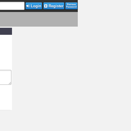
Retrieve
Login
Register
Password