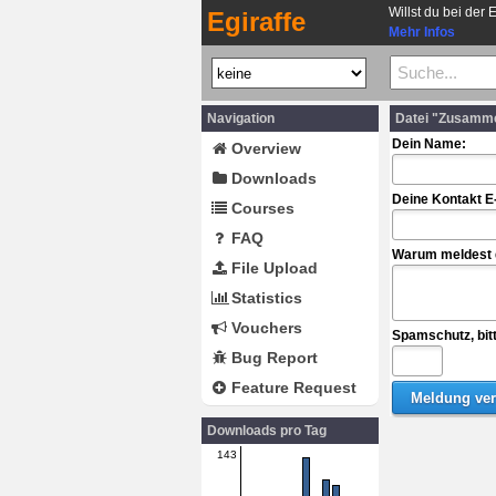
Willst du bei der 
Egiraffe
Mehr Infos
Navigation
Datei "Zusamm
Dein Name:
Overview
Downloads
Deine Kontakt E
Courses
FAQ
Warum meldest d
File Upload
Statistics
Vouchers
Spamschutz, bit
Bug Report
Feature Request
Downloads pro Tag
143