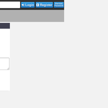
Retrieve
Login
Register
Password