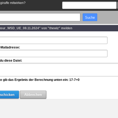
Egiraffe mitwirken?
usur_WSD_UE_08.11.2024" von "thewiz" melden
-Mailadresse:
u diese Datei:
te gib das Ergebnis der Berechnung unten ein: 17-7+0