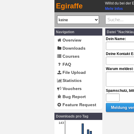
Willst du bei der 
Egiraffe
Mehr Infos
Navigation
Datei "Nachkla
Dein Name:
Overview
Downloads
Deine Kontakt E
Courses
FAQ
Warum meldest d
File Upload
Statistics
Vouchers
Spamschutz, bit
Bug Report
Feature Request
Downloads pro Tag
143