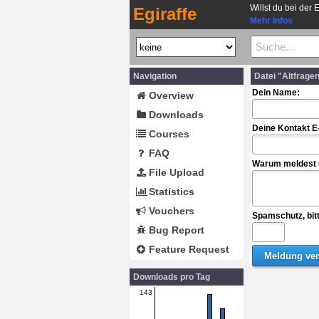
Willst du bei der 
Egiraffe
Mehr Infos
Navigation
Datei "Altfrag
Dein Name:
Overview
Downloads
Deine Kontakt E
Courses
FAQ
Warum meldest d
File Upload
Statistics
Vouchers
Spamschutz, bit
Bug Report
Feature Request
Downloads pro Tag
143