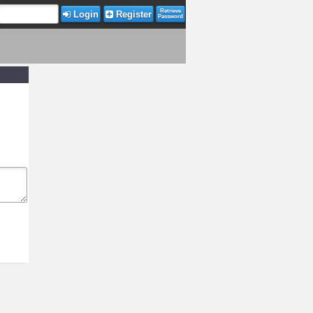
Retrieve
Login
Register
Password