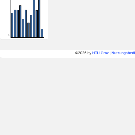
0
©2026 by
HTU Graz
|
Nutzungsbed