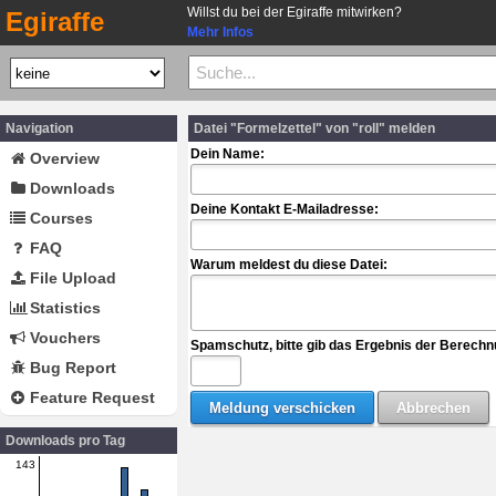
Willst du bei der Egiraffe mitwirken?
Egiraffe
Mehr Infos
Navigation
Datei "Formelzettel" von "roll" melden
Dein Name:
Overview
Downloads
Deine Kontakt E-Mailadresse:
Courses
FAQ
Warum meldest du diese Datei:
File Upload
Statistics
Vouchers
Spamschutz, bitte gib das Ergebnis der Berechn
Bug Report
Feature Request
Downloads pro Tag
143