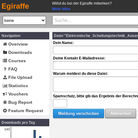
Willst du bei der Egiraffe mitwirken?
Egiraffe
Mehr Infos
Navigation
Datei "Elektronische_Schaltungstechnik_Ausa
Dein Name:
Overview
Downloads
Deine Kontakt E-Mailadresse:
Courses
FAQ
Warum meldest du diese Datei:
File Upload
Statistics
Vouchers
Spamschutz, bitte gib das Ergebnis der Berechn
Bug Report
Feature Request
Downloads pro Tag
143