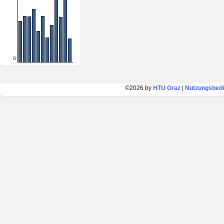
0
©2026 by
HTU Graz
|
Nutzungsbed