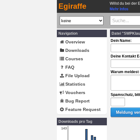
Willst du bei der 
Egiraffe
Mehr Infos
Navigation
Datei "SWPKla
Dein Name:
Overview
Downloads
Deine Kontakt E
Courses
FAQ
Warum meldest d
File Upload
Statistics
Vouchers
Spamschutz, bit
Bug Report
Feature Request
Downloads pro Tag
143