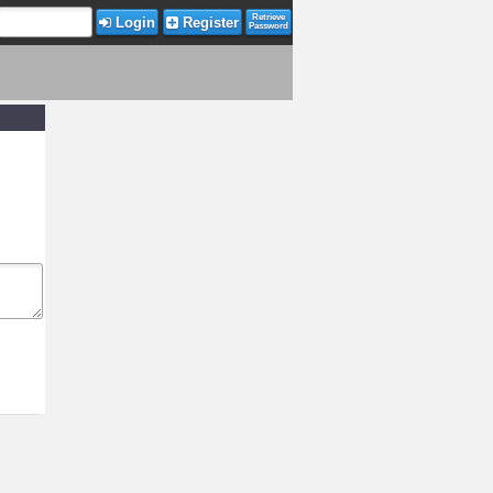
Retrieve
Login
Register
Password