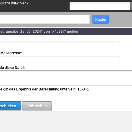
Egiraffe mitwirken?
usurangabe_25_06_2024" von "x4v33r" melden
-Mailadresse:
u diese Datei:
te gib das Ergebnis der Berechnung unten ein: 13-3+1