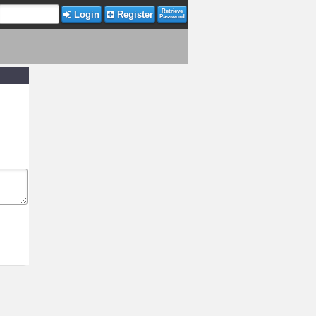
Retrieve
Login
Register
Password