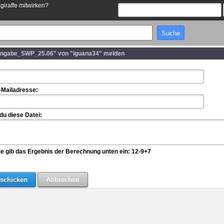
Egiraffe mitwirken?
angabe_SWP_25.06" von "iguana34" melden
-Mailadresse:
u diese Datei:
te gib das Ergebnis der Berechnung unten ein: 12-9+7