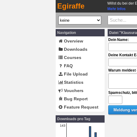
Willst du bei der 
Egiraffe
Mehr Infos
Navigation
Datei "Klausur
Dein Name:
Overview
Downloads
Deine Kontakt E
Courses
FAQ
Warum meldest d
File Upload
Statistics
Vouchers
Spamschutz, bit
Bug Report
Feature Request
Downloads pro Tag
143