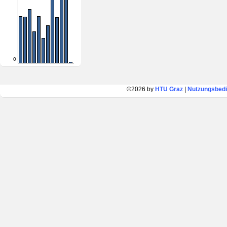
0
©2026 by
HTU Graz
|
Nutzungsbed