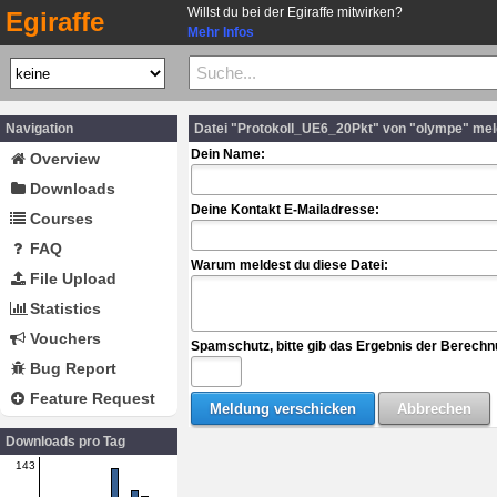
Willst du bei der Egiraffe mitwirken?
Egiraffe
Mehr Infos
Navigation
Datei "Protokoll_UE6_20Pkt" von "olympe" me
Dein Name:
Overview
Downloads
Deine Kontakt E-Mailadresse:
Courses
FAQ
Warum meldest du diese Datei:
File Upload
Statistics
Vouchers
Spamschutz, bitte gib das Ergebnis der Berechn
Bug Report
Feature Request
Downloads pro Tag
143