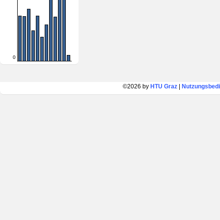
0
©2026 by
HTU Graz
|
Nutzungsbed