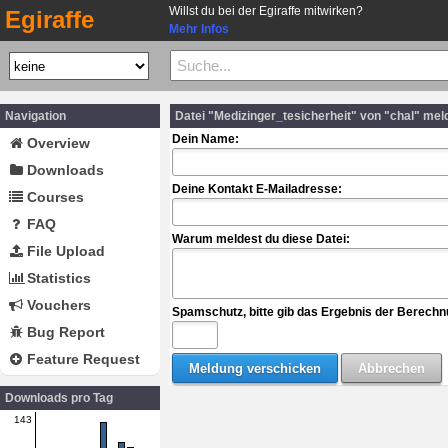
Willst du bei der Egiraffe mitwirken?
Egiraffe
Mehr Infos
Navigation
Datei "Medizinger_tesicherheit" von "chal" mel
Dein Name:
Overview
Downloads
Deine Kontakt E-Mailadresse:
Courses
FAQ
Warum meldest du diese Datei:
File Upload
Statistics
Vouchers
Spamschutz, bitte gib das Ergebnis der Berechn
Bug Report
Feature Request
Downloads pro Tag
143