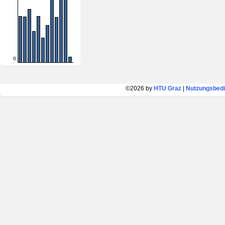
0
©2026 by
HTU Graz
|
Nutzungsbed