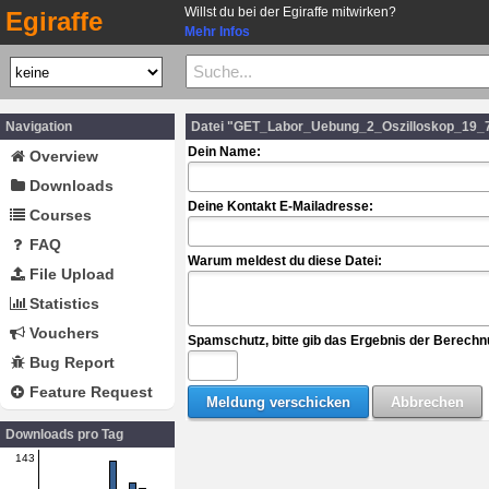
Willst du bei der Egiraffe mitwirken?
Egiraffe
Mehr Infos
Navigation
Datei "GET_Labor_Uebung_2_Oszilloskop_19_7
Dein Name:
Overview
Downloads
Deine Kontakt E-Mailadresse:
Courses
FAQ
Warum meldest du diese Datei:
File Upload
Statistics
Vouchers
Spamschutz, bitte gib das Ergebnis der Berechn
Bug Report
Feature Request
Downloads pro Tag
143