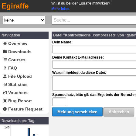
Willst du bei der Egiraffe mitwirken?
Egiraffe
Mehr Infos
Navigation
Datei "Kontrolltheorie_compressed" von "gaito
Dein Name:
Overview
Downloads
Deine Kontakt E-Mailadresse:
Courses
FAQ
Warum meldest du diese Datei:
File Upload
Statistics
Vouchers
Spamschutz, bitte gib das Ergebnis der Berechn
Bug Report
Feature Request
Downloads pro Tag
143