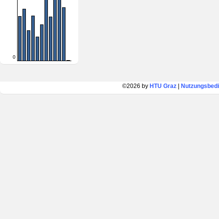
0
©2026 by
HTU Graz
|
Nutzungsbed