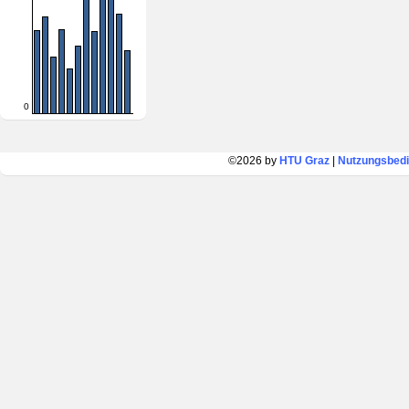
0
©2026 by
HTU Graz
|
Nutzungsbed