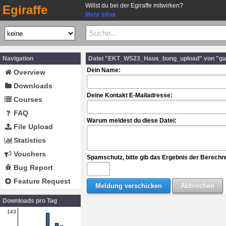
Willst du bei der Egiraffe mitwirken?
Egiraffe
Mehr Infos
Navigation
Datei "EKT_WS23_Haus_bung_upload" von "gai
Dein Name:
Overview
Downloads
Deine Kontakt E-Mailadresse:
Courses
FAQ
Warum meldest du diese Datei:
File Upload
Statistics
Vouchers
Spamschutz, bitte gib das Ergebnis der Berechn
Bug Report
Feature Request
Downloads pro Tag
143