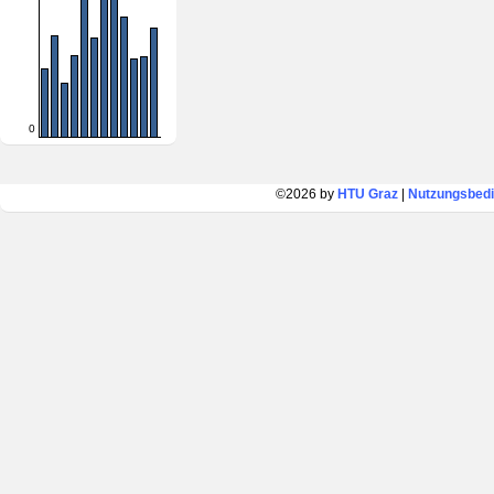
0
©2026 by
HTU Graz
|
Nutzungsbed