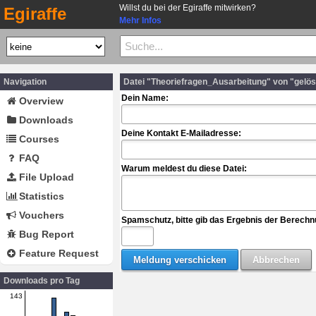
Willst du bei der Egiraffe mitwirken?
Egiraffe
Mehr Infos
Navigation
Datei "Theoriefragen_Ausarbeitung" von "gelö
Dein Name:
Overview
Downloads
Deine Kontakt E-Mailadresse:
Courses
FAQ
Warum meldest du diese Datei:
File Upload
Statistics
Vouchers
Spamschutz, bitte gib das Ergebnis der Berechn
Bug Report
Feature Request
Downloads pro Tag
143