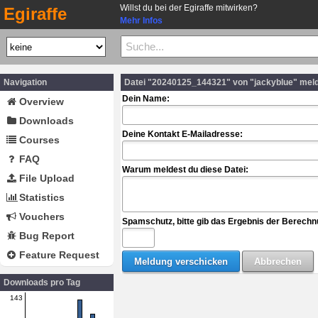
Willst du bei der Egiraffe mitwirken?
Egiraffe
Mehr Infos
Navigation
Datei "20240125_144321" von "jackyblue" mel
Dein Name:
Overview
Downloads
Deine Kontakt E-Mailadresse:
Courses
FAQ
Warum meldest du diese Datei:
File Upload
Statistics
Vouchers
Spamschutz, bitte gib das Ergebnis der Berechn
Bug Report
Feature Request
Downloads pro Tag
143