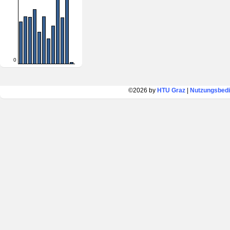
0
©2026 by
HTU Graz
|
Nutzungsbed