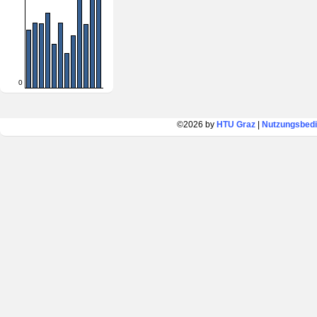
0
©2026 by
HTU Graz
|
Nutzungsbed