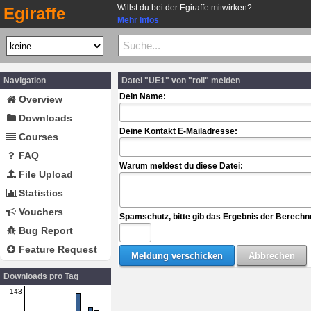
Willst du bei der Egiraffe mitwirken?
Egiraffe
Mehr Infos
Navigation
Datei "UE1" von "roll" melden
Dein Name:
Overview
Downloads
Deine Kontakt E-Mailadresse:
Courses
FAQ
Warum meldest du diese Datei:
File Upload
Statistics
Vouchers
Spamschutz, bitte gib das Ergebnis der Berechn
Bug Report
Feature Request
Downloads pro Tag
143