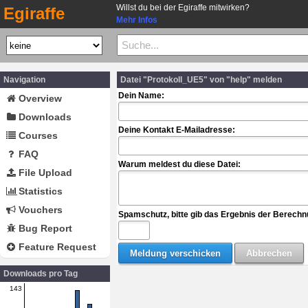
Willst du bei der Egiraffe mitwirken?
Egiraffe
Mehr Infos
Navigation
Datei "Protokoll_UE5" von "help" melden
Dein Name:
Overview
Downloads
Deine Kontakt E-Mailadresse:
Courses
FAQ
Warum meldest du diese Datei:
File Upload
Statistics
Vouchers
Spamschutz, bitte gib das Ergebnis der Berechn
Bug Report
Feature Request
Downloads pro Tag
143