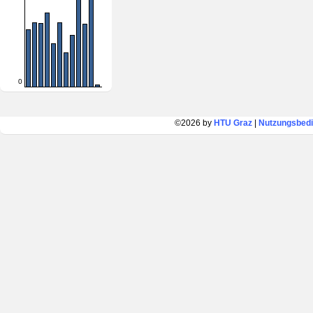
0
©2026 by
HTU Graz
|
Nutzungsbed