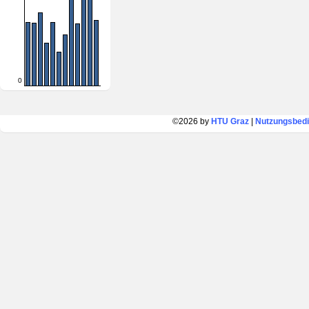
0
©2026 by
HTU Graz
|
Nutzungsbed