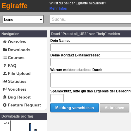
Willst du bei der Egiraffe mitwirken?
Egiraffe
Mehr Infos
Navigation
Datei "Protokoll_UE3" von "help" melden
Dein Name:
Overview
Downloads
Deine Kontakt E-Mailadresse:
Courses
FAQ
Warum meldest du diese Datei:
File Upload
Statistics
Vouchers
Spamschutz, bitte gib das Ergebnis der Berechn
Bug Report
Feature Request
Downloads pro Tag
143