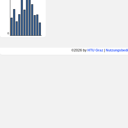
0
©2026 by
HTU Graz
|
Nutzungsbed