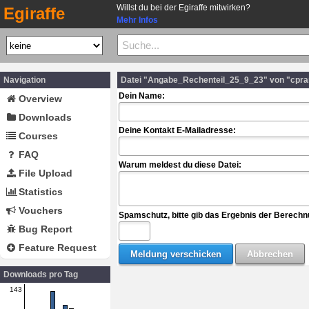
Willst du bei der Egiraffe mitwirken?
Egiraffe
Mehr Infos
Navigation
Datei "Angabe_Rechenteil_25_9_23" von "cpr
Dein Name:
Overview
Downloads
Deine Kontakt E-Mailadresse:
Courses
FAQ
Warum meldest du diese Datei:
File Upload
Statistics
Vouchers
Spamschutz, bitte gib das Ergebnis der Berechn
Bug Report
Feature Request
Downloads pro Tag
143