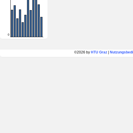
0
©2026 by
HTU Graz
|
Nutzungsbed