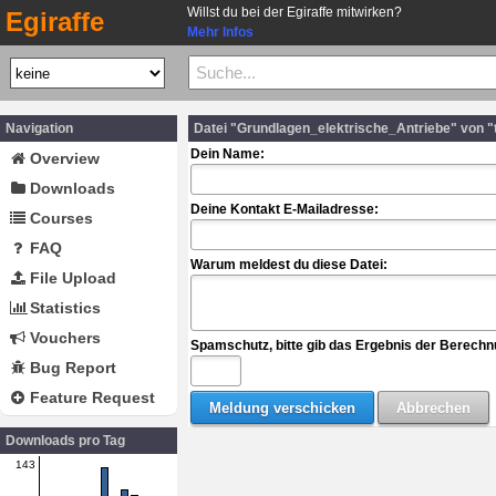
Willst du bei der Egiraffe mitwirken?
Egiraffe
Mehr Infos
Navigation
Datei "Grundlagen_elektrische_Antriebe" von "
Dein Name:
Overview
Downloads
Deine Kontakt E-Mailadresse:
Courses
FAQ
Warum meldest du diese Datei:
File Upload
Statistics
Vouchers
Spamschutz, bitte gib das Ergebnis der Berechn
Bug Report
Feature Request
Downloads pro Tag
143