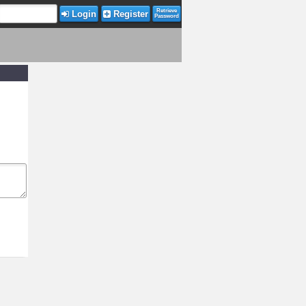
Retrieve
Login
Register
Password