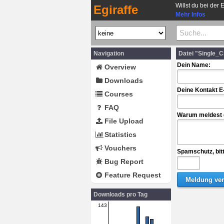
Willst du bei der 
Egiraffe
Mehr Infos
Navigation
Datei "Single_C
Dein Name:
Overview
Downloads
Deine Kontakt E
Courses
FAQ
Warum meldest d
File Upload
Statistics
Vouchers
Spamschutz, bit
Bug Report
Feature Request
Downloads pro Tag
143