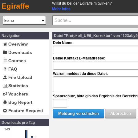
Willst du bei der Egiraffe mitwirken?
Egiraffe
Mehr Infos
Navigation
Datei "Protpkoll_UE6_Korrektur" von "123aby
Dein Name:
Overview
Downloads
Deine Kontakt E-Mailadresse:
Courses
FAQ
Warum meldest du diese Datei:
File Upload
Statistics
Vouchers
Spamschutz, bitte gib das Ergebnis der Berechn
Bug Report
Feature Request
Downloads pro Tag
143