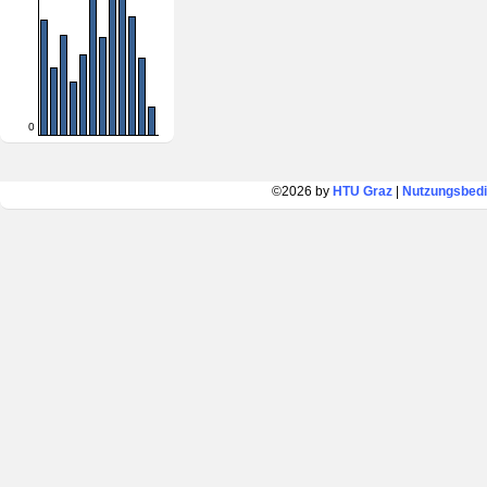
0
©2026 by
HTU Graz
|
Nutzungsbed