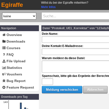
Willst du bei der Egiraffe mitwirken?
Egiraffe
Mehr Infos
Navigation
Datei "Protokoll_UE1_Korrektur" von "123aby
Dein Name:
Overview
Downloads
Deine Kontakt E-Mailadresse:
Courses
FAQ
Warum meldest du diese Datei:
File Upload
Statistics
Vouchers
Spamschutz, bitte gib das Ergebnis der Berechn
Bug Report
Feature Request
Downloads pro Tag
143