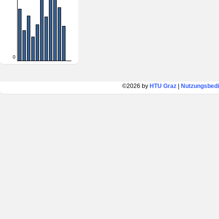
0
©2026 by
HTU Graz
|
Nutzungsbed