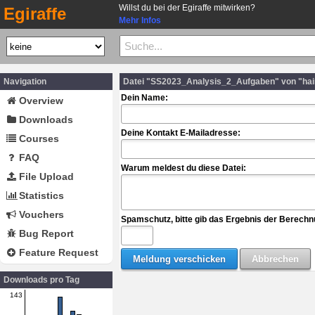
Willst du bei der Egiraffe mitwirken?
Egiraffe
Mehr Infos
Navigation
Datei "SS2023_Analysis_2_Aufgaben" von "hai
Dein Name:
Overview
Downloads
Deine Kontakt E-Mailadresse:
Courses
FAQ
Warum meldest du diese Datei:
File Upload
Statistics
Vouchers
Spamschutz, bitte gib das Ergebnis der Berechn
Bug Report
Feature Request
Downloads pro Tag
143