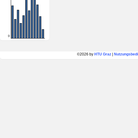
0
©2026 by
HTU Graz
|
Nutzungsbed