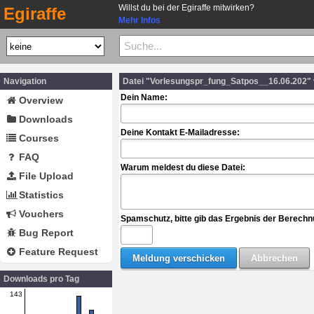
Willst du bei der Egiraffe mitwirken?
Egiraffe
Mehr Infos
Navigation
Datei "Vorlesungspr_fung_Satpos__16.06.202"
Dein Name:
Overview
Downloads
Deine Kontakt E-Mailadresse:
Courses
FAQ
Warum meldest du diese Datei:
File Upload
Statistics
Vouchers
Spamschutz, bitte gib das Ergebnis der Berechn
Bug Report
Feature Request
Downloads pro Tag
143