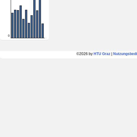
0
©2026 by
HTU Graz
|
Nutzungsbed