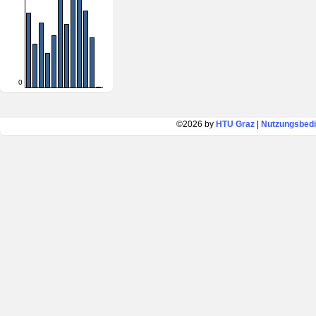
0
©2026 by
HTU Graz
|
Nutzungsbed