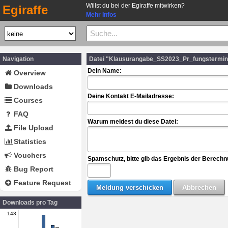
Willst du bei der Egiraffe mitwirken?
Egiraffe
Mehr Infos
Navigation
Datei "Klausurangabe_SS2023_Pr_fungstermi
Dein Name:
Overview
Downloads
Deine Kontakt E-Mailadresse:
Courses
FAQ
Warum meldest du diese Datei:
File Upload
Statistics
Vouchers
Spamschutz, bitte gib das Ergebnis der Berechn
Bug Report
Feature Request
Downloads pro Tag
143