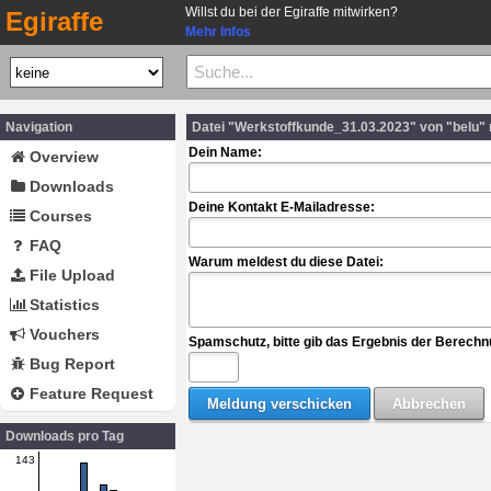
Willst du bei der Egiraffe mitwirken?
Egiraffe
Mehr Infos
Navigation
Datei "Werkstoffkunde_31.03.2023" von "belu"
Dein Name:
Overview
Downloads
Deine Kontakt E-Mailadresse:
Courses
FAQ
Warum meldest du diese Datei:
File Upload
Statistics
Vouchers
Spamschutz, bitte gib das Ergebnis der Berechn
Bug Report
Feature Request
Downloads pro Tag
143