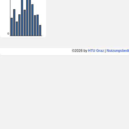
0
©2026 by
HTU Graz
|
Nutzungsbed