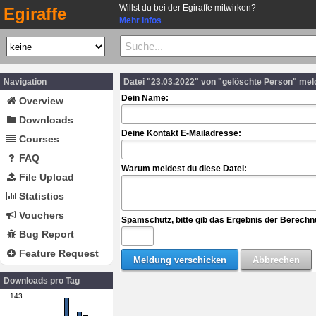
Willst du bei der Egiraffe mitwirken?
Egiraffe
Mehr Infos
Navigation
Datei "23.03.2022" von "gelöschte Person" mel
Dein Name:
Overview
Downloads
Deine Kontakt E-Mailadresse:
Courses
FAQ
Warum meldest du diese Datei:
File Upload
Statistics
Vouchers
Spamschutz, bitte gib das Ergebnis der Berechn
Bug Report
Feature Request
Downloads pro Tag
143