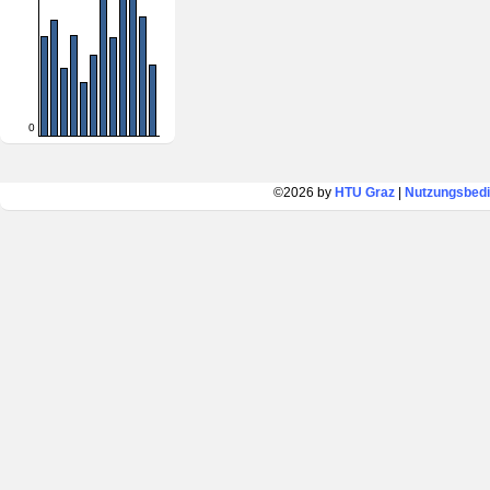
0
©2026 by
HTU Graz
|
Nutzungsbed