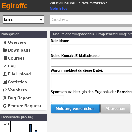
Willst du bei der Egiraffe mitwirken?
Egiraffe
Mehr Infos
Navigation
Datei "Schaltungstechnik_Fragensammlung" v
Dein Name:
Overview
Downloads
Deine Kontakt E-Mailadresse:
Courses
FAQ
Warum meldest du diese Datei:
File Upload
Statistics
Vouchers
Spamschutz, bitte gib das Ergebnis der Berechn
Bug Report
Feature Request
Downloads pro Tag
143