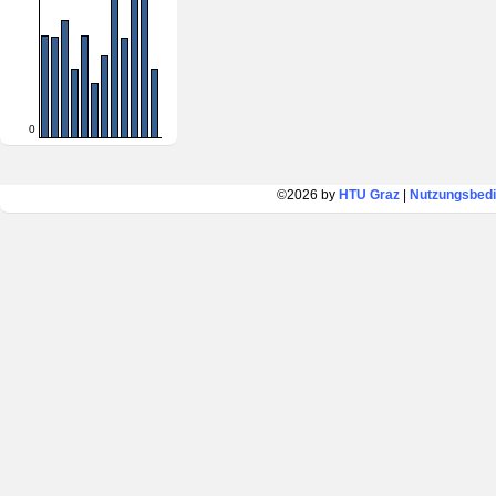
0
©2026 by
HTU Graz
|
Nutzungsbed