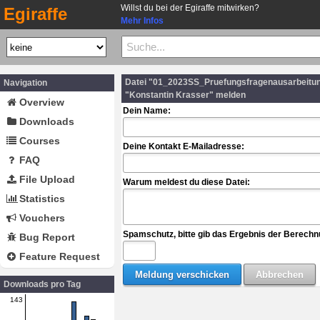
Willst du bei der Egiraffe mitwirken?
Egiraffe
Mehr Infos
Datei "01_2023SS_Pruefungsfragenausarbeitu
Navigation
"Konstantin Krasser" melden
Overview
Dein Name:
Downloads
Courses
Deine Kontakt E-Mailadresse:
FAQ
File Upload
Warum meldest du diese Datei:
Statistics
Vouchers
Spamschutz, bitte gib das Ergebnis der Berechn
Bug Report
Feature Request
Downloads pro Tag
143