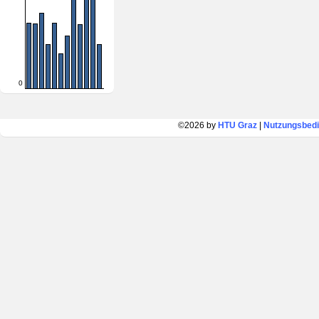
0
©2026 by
HTU Graz
|
Nutzungsbed