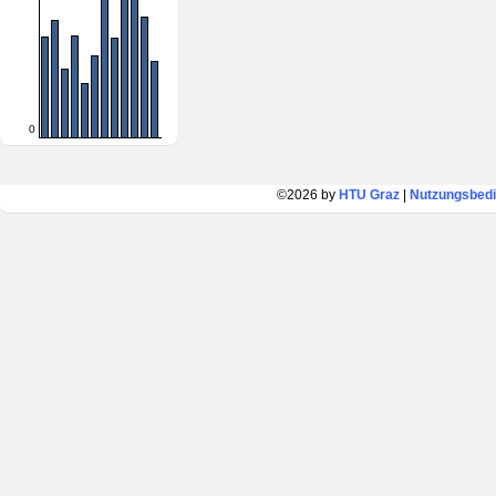
0
©2026 by
HTU Graz
|
Nutzungsbed