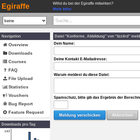
Willst du bei der Egiraffe mitwirken?
Egiraffe
Mehr Infos
Navigation
Datei "Konforme_Abbildung" von "lizz4rd" mel
Dein Name:
Overview
Downloads
Deine Kontakt E-Mailadresse:
Courses
FAQ
Warum meldest du diese Datei:
File Upload
Statistics
Vouchers
Spamschutz, bitte gib das Ergebnis der Berechn
Bug Report
Feature Request
Downloads pro Tag
143