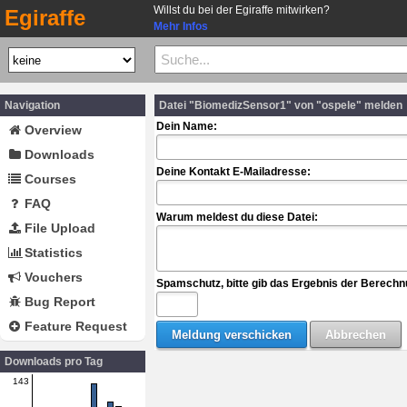
Willst du bei der Egiraffe mitwirken?
Egiraffe
Mehr Infos
Navigation
Datei "BiomedizSensor1" von "ospele" melden
Dein Name:
Overview
Downloads
Deine Kontakt E-Mailadresse:
Courses
FAQ
Warum meldest du diese Datei:
File Upload
Statistics
Vouchers
Spamschutz, bitte gib das Ergebnis der Berechn
Bug Report
Feature Request
Downloads pro Tag
143