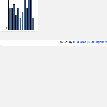
0
©2026 by
HTU Graz
|
Nutzungsbed