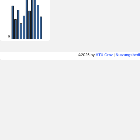
0
©2026 by
HTU Graz
|
Nutzungsbed