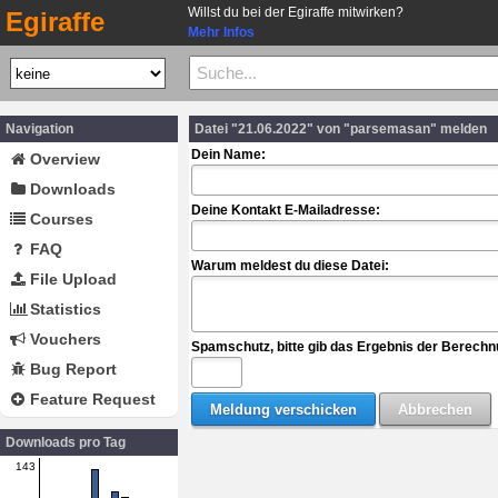
Willst du bei der Egiraffe mitwirken?
Egiraffe
Mehr Infos
Navigation
Datei "21.06.2022" von "parsemasan" melden
Dein Name:
Overview
Downloads
Deine Kontakt E-Mailadresse:
Courses
FAQ
Warum meldest du diese Datei:
File Upload
Statistics
Vouchers
Spamschutz, bitte gib das Ergebnis der Berechn
Bug Report
Feature Request
Downloads pro Tag
143