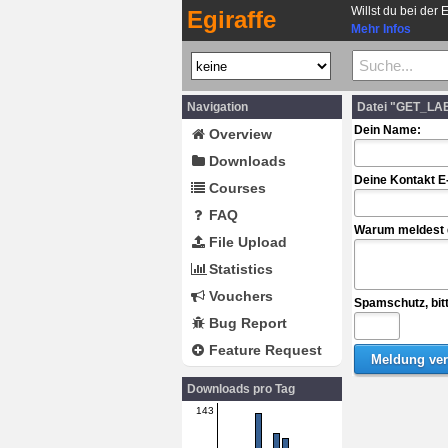
Willst du bei der 
Egiraffe
Mehr Infos
Navigation
Datei "GET_LA
Dein Name:
Overview
Downloads
Deine Kontakt E
Courses
FAQ
Warum meldest d
File Upload
Statistics
Vouchers
Spamschutz, bit
Bug Report
Feature Request
Downloads pro Tag
143