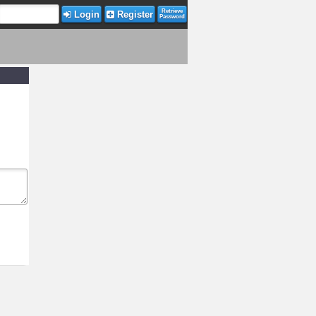
Retrieve
Login
Register
Password