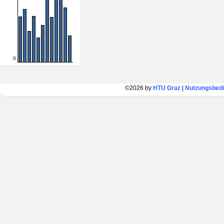
0
©2026 by
HTU Graz
|
Nutzungsbed