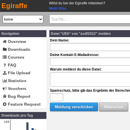
Willst du bei der Egiraffe mitwirken?
Egiraffe
Mehr Infos
Navigation
Datei "UE6" von "asdf2022" melden
Dein Name:
Overview
Downloads
Deine Kontakt E-Mailadresse:
Courses
FAQ
Warum meldest du diese Datei:
File Upload
Statistics
Vouchers
Spamschutz, bitte gib das Ergebnis der Berechn
Bug Report
Feature Request
Downloads pro Tag
143