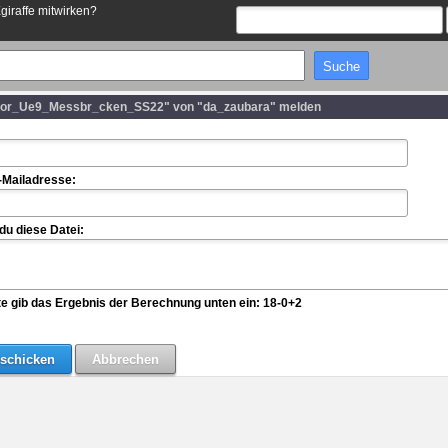
Egiraffe mitwirken?
bor_Ue9_Messbr_cken_SS22" von "da_zaubara" melden
-Mailadresse:
u diese Datei:
te gib das Ergebnis der Berechnung unten ein: 18-0+2