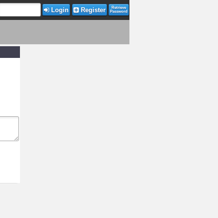
Retrieve
Login
Register
Password