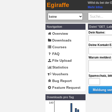
Willst du bei der 
Egiraffe
Mehr Infos
Navigation
Datei "GET_La
Dein Name:
Overview
Downloads
Deine Kontakt E
Courses
FAQ
Warum meldest d
File Upload
Statistics
Vouchers
Spamschutz, bit
Bug Report
Feature Request
Downloads pro Tag
143