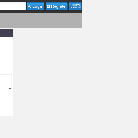
Retrieve
Login
Register
Password