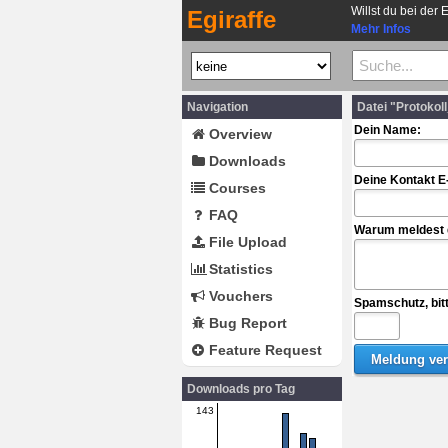
Willst du bei der 
Egiraffe
Mehr Infos
Navigation
Datei "Protokol
Dein Name:
Overview
Downloads
Deine Kontakt E
Courses
FAQ
Warum meldest d
File Upload
Statistics
Vouchers
Spamschutz, bit
Bug Report
Feature Request
Downloads pro Tag
143