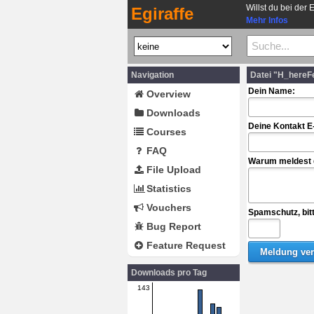
Willst du bei der 
Egiraffe
Mehr Infos
Navigation
Datei "H_hereF
Dein Name:
Overview
Downloads
Deine Kontakt E
Courses
FAQ
Warum meldest d
File Upload
Statistics
Vouchers
Spamschutz, bit
Bug Report
Feature Request
Downloads pro Tag
143