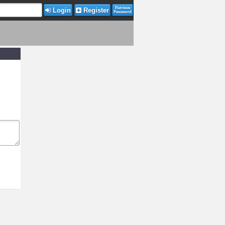
Retrieve
Login
Register
Password