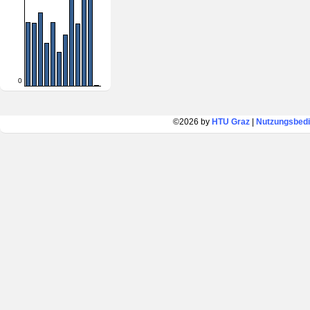
0
©2026 by
HTU Graz
|
Nutzungsbed