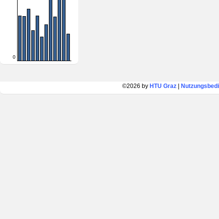
0
©2026 by
HTU Graz
|
Nutzungsbed