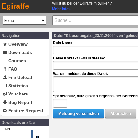
Willst du bei der Egiraffe mitwirken?
Egiraffe
Mehr Infos
Navigation
Datei "Klausurangabe_23.11.2006" von "gelösc
Dein Name:
Overview
Downloads
Deine Kontakt E-Mailadresse:
Courses
FAQ
Warum meldest du diese Datei:
File Upload
Statistics
Vouchers
Spamschutz, bitte gib das Ergebnis der Berechn
Bug Report
Feature Request
Downloads pro Tag
143