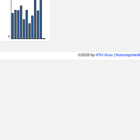
0
©2026 by
HTU Graz
|
Nutzungsbed