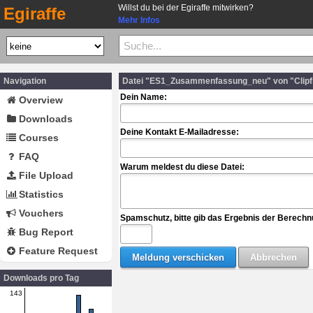
Willst du bei der Egiraffe mitwirken?
Egiraffe
Mehr Infos
Navigation
Datei "ES1_Zusammenfassung_neu" von "Clipf
Dein Name:
Overview
Downloads
Deine Kontakt E-Mailadresse:
Courses
FAQ
Warum meldest du diese Datei:
File Upload
Statistics
Vouchers
Spamschutz, bitte gib das Ergebnis der Berechn
Bug Report
Feature Request
Downloads pro Tag
143