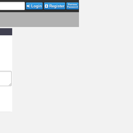
Retrieve
Login
Register
Password