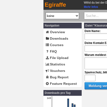
Willst du bei der 
Egiraffe
Mehr Infos
Navigation
Datei "Klausur
Dein Name:
Overview
Downloads
Deine Kontakt E
Courses
FAQ
Warum meldest d
File Upload
Statistics
Vouchers
Spamschutz, bit
Bug Report
Feature Request
Downloads pro Tag
143