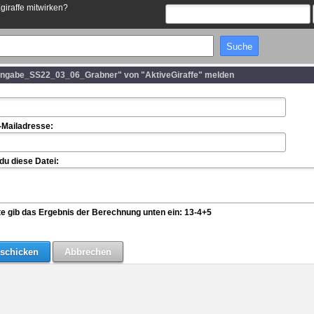
Egiraffe mitwirken?
angabe_SS22_03_06_Grabner" von "AktiveGiraffe" melden
-Mailadresse:
u diese Datei:
te gib das Ergebnis der Berechnung unten ein: 13-4+5