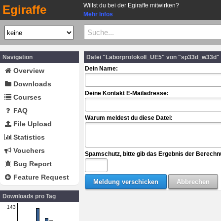
Willst du bei der Egiraffe mitwirken?
Egiraffe
Mehr Infos
Navigation
Datei "Laborprotokoll_UE5" von "sp33d_w33d"
Dein Name:
Overview
Downloads
Deine Kontakt E-Mailadresse:
Courses
FAQ
Warum meldest du diese Datei:
File Upload
Statistics
Vouchers
Spamschutz, bitte gib das Ergebnis der Berechn
Bug Report
Feature Request
Downloads pro Tag
143