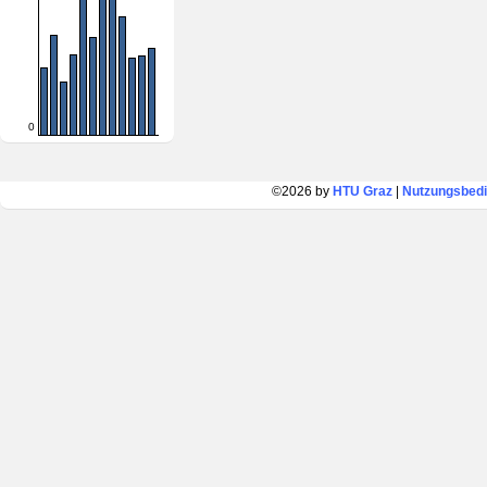
0
©2026 by
HTU Graz
|
Nutzungsbed